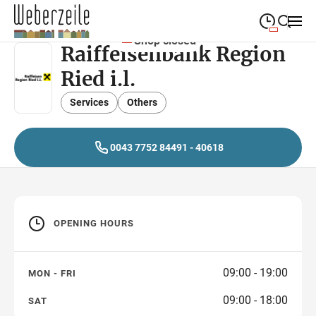
Shop closed
Raiffeisenbank Region
09:00
—
19:00
MONDAY
Monday
Ried i.l.
Close search
09:00
—
19:00
TUESDAY
Tuesday
Services
Others
09:00
—
19:00
WEDNESDAY
Wednesday
0043 7752 84491 - 40618
09:00
—
19:00
THURSDAY
Thursday
09:00
—
19:00
FRIDAY
Friday
OPENING HOURS
09:00
—
18:00
SATURDAY
Saturday
09:00 - 19:00
MON - FRI
09:00 - 18:00
SAT