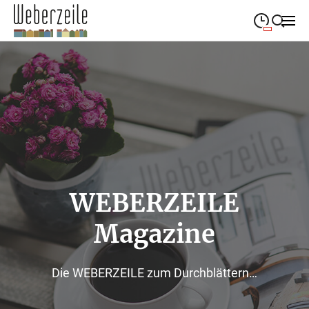
09:00
—
19:00
MONTAG
Montag
Suche schließen
09:00
—
19:00
DIENSTAG
Dienstag
09:00
—
19:00
MITTWOCH
Mittwoch
09:00
—
19:00
DONNERSTAG
Donnerstag
WEBERZEILE
09:00
—
19:00
FREITAG
Freitag
Magazine
09:00
—
18:00
SAMSTAG
Samstag
Die WEBERZEILE zum Durchblättern…