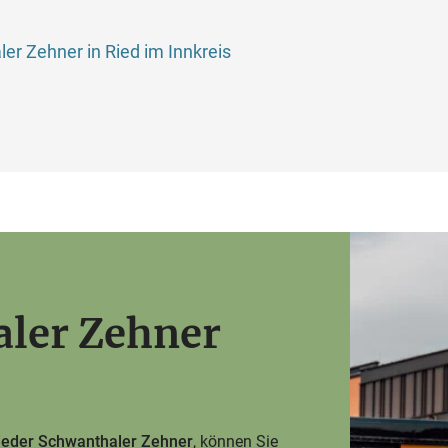
er Zehner in Ried im Innkreis
aler Zehner
ieder Schwanthaler Zehner
, können Sie