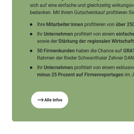
sich auf eine einfache und gleichzeitig wirkungsvo
bedanken. Mit Ihrem Gutscheinkauf profitieren Sie
Ihre
Mitarbeiter:innen
profitieren von
über 250
Ihr
Unternehmen
profitiert von einem
einfach
sowie der
Stärkung der regionalen Wirtschaft
50 Firmenkunden
haben die Chance auf
GRAT
Rahmen der Rieder Schwanthaler Zehner DAN
Ihr
Unternehmen
profitiert von einem exklusi
minus 25 Prozent auf Firmenreportagen
im J
Alle Infos