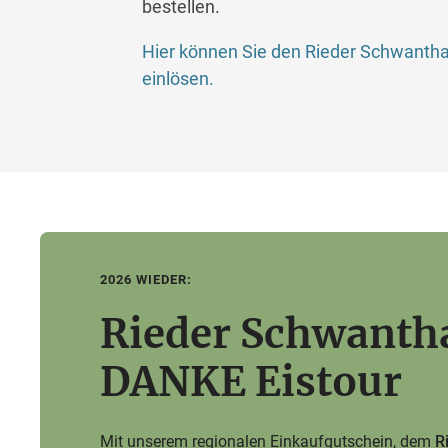
bestellen.
Hier können Sie den Rieder Schwanthal
einlösen.
2026 WIEDER:
Rieder Schwanth
DANKE Eistour
Mit unserem regionalen Einkaufgutschein, dem
R