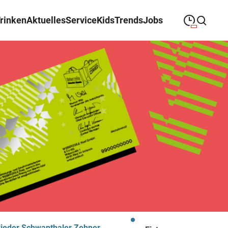
Trinken
Aktuelles
Service
Kids
Trends
Jobs
09:00
—
19:00
MONTAG
Montag
Suche schließen
09:00
—
19:00
DIENSTAG
Dienstag
09:00
—
19:00
MITTWOCH
Mittwoch
09:00
—
19:00
DONNERSTAG
Donnerstag
09:00
—
19:00
FREITAG
Freitag
09:00
—
18:00
SAMSTAG
Samstag
ieder Schwanthaler Zehner