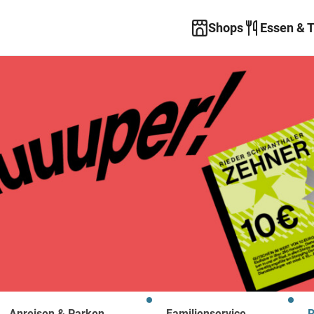
Shops
Essen & 
Anreisen & Parken
Familienservice
R