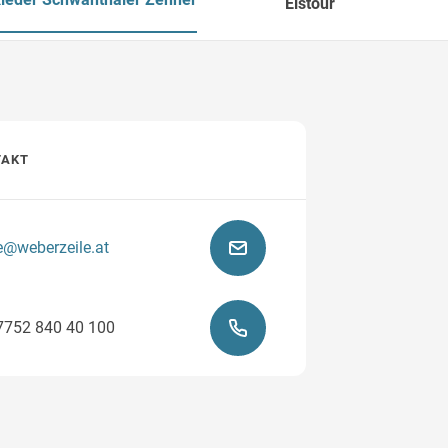
Eistour
Wegbeschreibung
TAKT
ce@weberzeile.at
7752 840 40 100