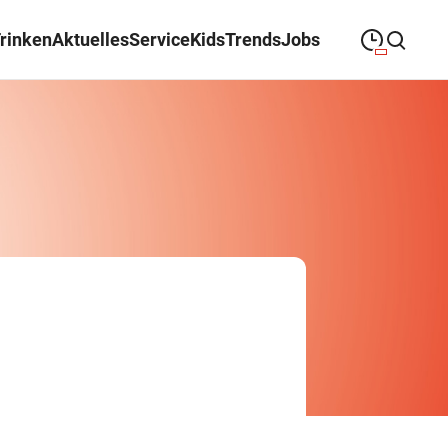
Trinken
Aktuelles
Service
Kids
Trends
Jobs
09:00
—
19:00
MONTAG
Montag
Suche schließen
09:00
—
19:00
DIENSTAG
Dienstag
09:00
—
19:00
MITTWOCH
Mittwoch
09:00
—
19:00
DONNERSTAG
Donnerstag
09:00
—
19:00
FREITAG
Freitag
09:00
—
18:00
SAMSTAG
Samstag