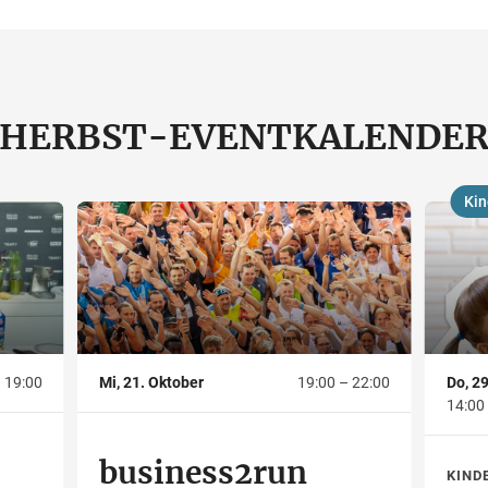
HERBST-EVENTKALENDE
Kin
,
,
 19:00
Mi, 21. Oktober
19:00 – 22:00
Do, 29
14:00
business2run
KIND