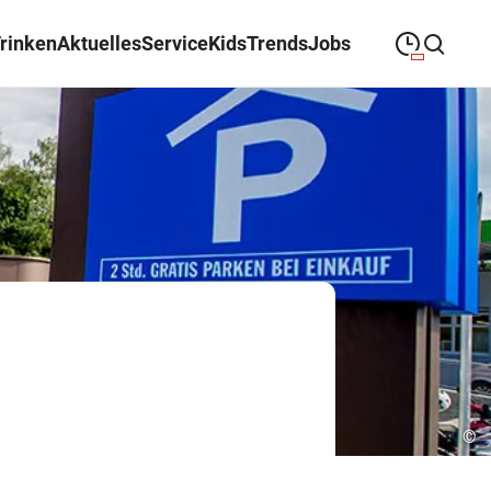
Trinken
Aktuelles
Service
Kids
Trends
Jobs
09:00
—
19:00
MONTAG
Montag
Suche schließen
09:00
—
19:00
DIENSTAG
Dienstag
09:00
—
19:00
MITTWOCH
Mittwoch
09:00
—
19:00
DONNERSTAG
Donnerstag
09:00
—
19:00
FREITAG
Freitag
09:00
—
18:00
SAMSTAG
Samstag
©