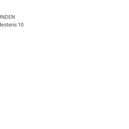
Wegbeschreibung
STUNDEN
destens 10