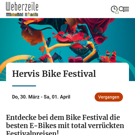
09:00
—
19:00
MONTAG
Montag
Suche schließen
09:00
—
19:00
DIENSTAG
Dienstag
09:00
—
19:00
MITTWOCH
Mittwoch
Hervis Bike Festival
09:00
—
19:00
DONNERSTAG
Donnerstag
09:00
—
19:00
FREITAG
Freitag
Do, 30. März - Sa, 01. April
Vergangen
09:00
—
18:00
SAMSTAG
Samstag
Entdecke bei dem Bike Festival die
besten E-Bikes mit total verrückten
Festivalpreisen!