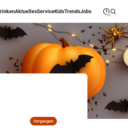
Trinken
Aktuelles
Service
Kids
Trends
Jobs
09:00
—
19:00
MONTAG
Montag
Suche schließen
09:00
—
19:00
DIENSTAG
Dienstag
09:00
—
19:00
MITTWOCH
Mittwoch
09:00
—
19:00
DONNERSTAG
Donnerstag
09:00
—
19:00
FREITAG
Freitag
09:00
—
18:00
SAMSTAG
Samstag
Vergangen