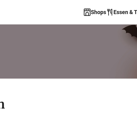
Shops
Essen & 
n