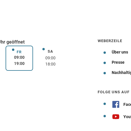
WEBERZEILE
Uhr geöffnet
SA
rstag
Samstag
FR
Über uns
Freitag
09:00
09:00
Presse
19:00
18:00
Nachhalti
Wegbeschreibung
FOLGE UNS AUF
Fac
You