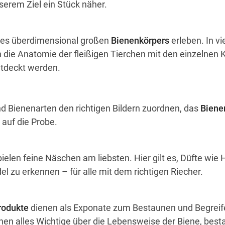
serem Ziel ein Stück näher.
nes überdimensional großen
Bienenkörpers
erleben. In vi
 die Anatomie der fleißigen Tierchen mit den einzelnen Ko
ntdeckt werden.
nd
Bienenarten den richtigen
Bildern zuordnen, das
Bien
auf die Probe.
ielen
feine Näschen am liebsten.
Hier gilt es, Düfte wie 
el zu
erkennen – für alle mit
dem richtigen Riecher.
rodukte
dienen als Exponate zum Bestaunen und Begreif
nen alles Wichtige über die Lebensweise der Biene, bes