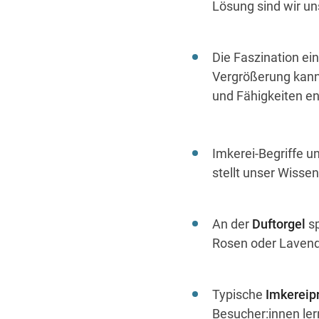
Lösung sind wir
un
Die Faszination ei
Vergrößerung kann
und Fähigkeiten e
Imkerei-Begriffe u
stellt unser
Wissen 
An der
Duftorgel
sp
Rosen oder Lavend
Typische
Imkereip
Besucher:innen ler