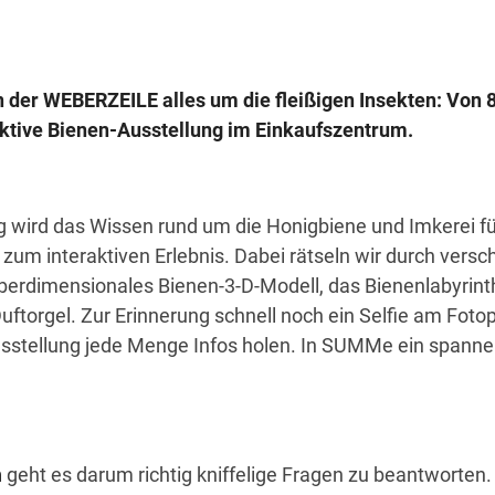
in der WEBERZEILE alles um die fleißigen Insekten: Von 8.
aktive
Bienen
-Ausstellung im Einkaufszentrum.
g wird das Wissen rund um die Honigbiene und Imkerei fü
zum interaktiven Erlebnis. Dabei rätseln wir durch versc
̈berdimensionales Bienen-3-D-Modell, das Bienenlabyrint
torgel. Zur Erinnerung schnell noch ein Selfie am Fotop
ausstellung jede Menge Infos holen. In SUMMe ein spann
h
geht es darum
richtig kniffelige Fragen zu beantworten