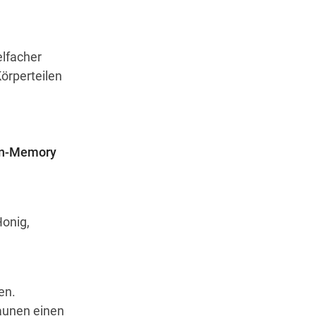
elfacher
̈rperteilen
en-Memory
Honig,
en.
taunen einen