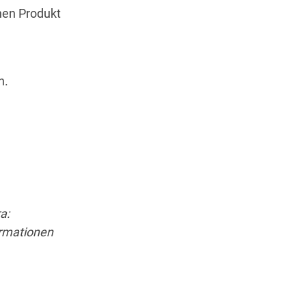
nen Produkt
n.
a:
ormationen