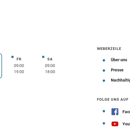
WEBERZEILE
FR
SA
Freitag
Samstag
Über uns
rstag
09:00
09:00
Presse
19:00
18:00
Nachhalti
Wegbeschreibung
FOLGE UNS AUF
Fac
You