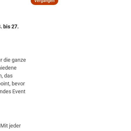
Vergangen
Wegbeschreibung
 bis 27.
r die ganze
hiedene
h, das
oint, bevor
endes Event
.
Mit jeder