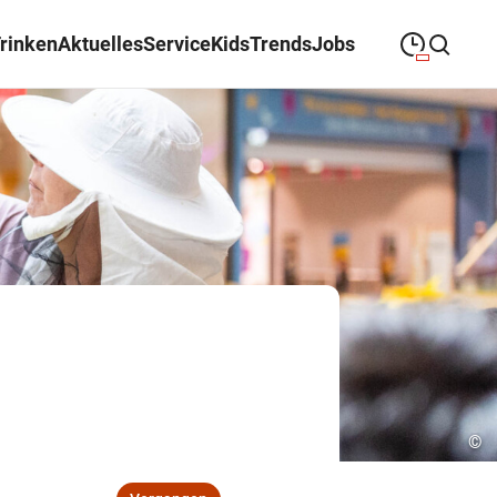
Trinken
Aktuelles
Service
Kids
Trends
Jobs
09:00
—
19:00
MONTAG
Montag
Suche schließen
09:00
—
19:00
DIENSTAG
Dienstag
09:00
—
19:00
MITTWOCH
Mittwoch
09:00
—
19:00
DONNERSTAG
Donnerstag
09:00
—
19:00
FREITAG
Freitag
09:00
—
18:00
SAMSTAG
Samstag
©