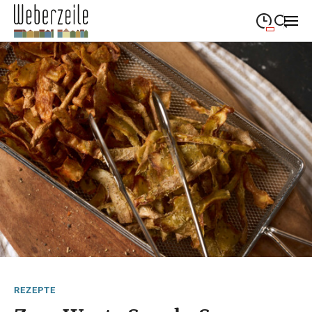
09:00
—
19:00
MONTAG
Montag
Suche schließen
09:00
—
19:00
DIENSTAG
Dienstag
09:00
—
19:00
MITTWOCH
Mittwoch
09:00
—
19:00
DONNERSTAG
Donnerstag
09:00
—
19:00
FREITAG
Freitag
09:00
—
18:00
SAMSTAG
Samstag
REZEPTE