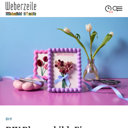
09:00
—
19:00
MONTAG
Montag
Suche schließen
09:00
—
19:00
DIENSTAG
Dienstag
09:00
—
19:00
MITTWOCH
Mittwoch
09:00
—
19:00
DONNERSTAG
Donnerstag
09:00
—
19:00
FREITAG
Freitag
09:00
—
18:00
SAMSTAG
Samstag
DIY